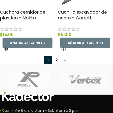
Cuchara cernidor de
Cuchillo excavador de
plastico – Nokta
acero – Garrett
$
15.00
$
51.00
AÑADIR AL CARRITO
AÑADIR AL CARRITO
1
2
→
Lun - Vie 9 am a 6 pm - Sáb 9 am a 2 pm