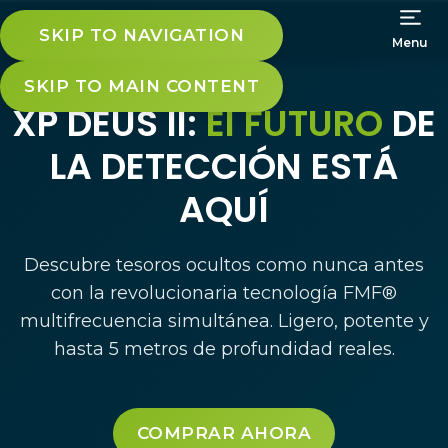
SKIP TO NAVIGATION
Menu
SKIP TO MAIN CONTENT
XP DEUS II:
El FUTURO
DE
LA DETECCIÓN ESTÁ
AQUÍ
Descubre tesoros ocultos como nunca antes
con la revolucionaria tecnología FMF®
multifrecuencia simultánea. Ligero, potente y
hasta 5 metros de profundidad reales.
COMPRAR AHORA