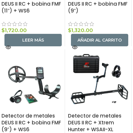
DEUS II RC + bobina FMF
DEUS II RC + bobina FMF
(11″) + WS6
(9″)
$
1,720.00
$
1,320.00
LEER MÁS
AÑADIR AL CARRITO
Detector de metales
Detector de metales
DEUS II RC + bobina FMF
DEUS II RC + Xtrem
(9″) + WS6
Hunter + WSAII-XL