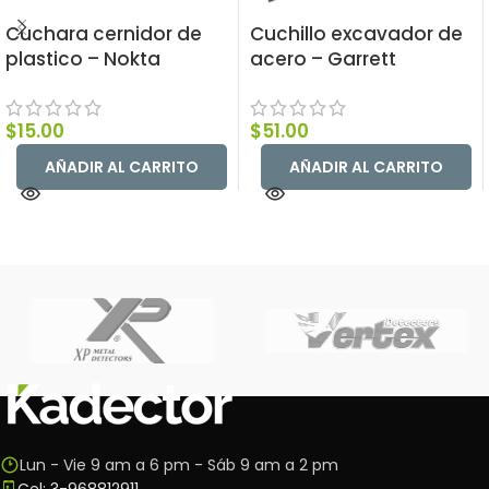
Cuchara cernidor de
Cuchillo excavador de
plastico – Nokta
acero – Garrett
$
15.00
$
51.00
AÑADIR AL CARRITO
AÑADIR AL CARRITO
Lun - Vie 9 am a 6 pm - Sáb 9 am a 2 pm