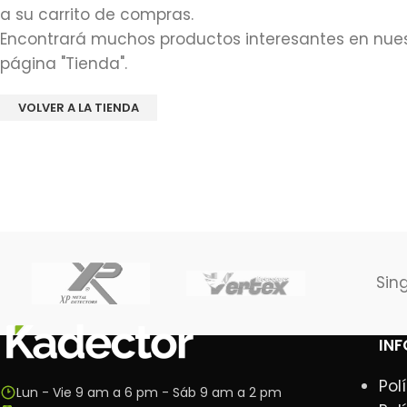
a su carrito de compras.
Encontrará muchos productos interesantes en nue
página "Tienda".
VOLVER A LA TIENDA
Sin
IN
Pol
Lun - Vie 9 am a 6 pm - Sáb 9 am a 2 pm