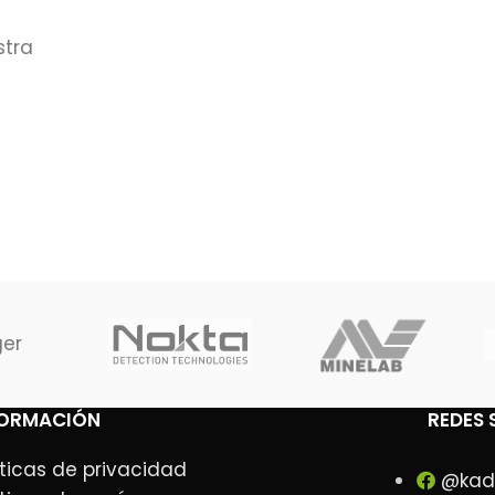
stra
ger
FORMACIÓN
REDES 
íticas de privacidad
@kad