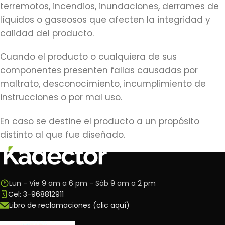
terremotos, incendios, inundaciones, derrames de
líquidos o gaseosos que afecten la integridad y
calidad del producto.
Cuando el producto o cualquiera de sus
componentes presenten fallas causadas por
maltrato, desconocimiento, incumplimiento de
instrucciones o por mal uso.
En caso se destine el producto a un propósito
distinto al que fue diseñado.
Lun - Vie 9 am a 6 pm - Sáb 9 am a 2 pm
Cel: 3-968812911
Libro de reclamaciones (clic aquí)