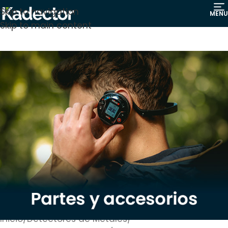
Skip to navigation
MENU
Skip to main content
Inicio
/
Detectores de Metales
/