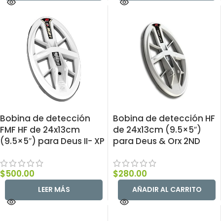
Bobina de detección
Bobina de detección HF
FMF HF de 24x13cm
de 24x13cm (9.5×5″)
(9.5×5″) para Deus II- XP
para Deus & Orx 2ND
$
500.00
$
280.00
LEER MÁS
AÑADIR AL CARRITO