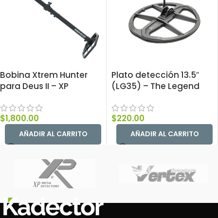
Bobina Xtrem Hunter
Plato detección 13.5″
para Deus II – XP
(LG35) – The Legend
$
1,800.00
$
220.00
AÑADIR AL CARRITO
AÑADIR AL CARRITO