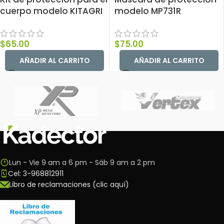
cuerpo modelo KITAGRI
modelo MP731R
$
65.00
$
75.00
AÑADIR AL CARRITO
AÑADIR AL CARRITO
Lun - Vie 9 am a 6 pm - Sáb 9 am a 2 pm
Cel: 3-968812911
Libro de reclamaciones (clic aquí)