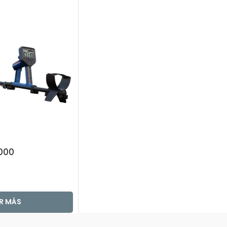
000
ER MÁS