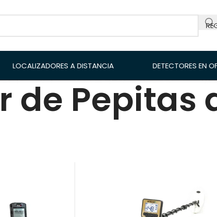
RE
LOCALIZADORES A DISTANCIA
DETECTORES EN O
r de Pepitas 
es de Metales
/
Detector de Pepitas de Oro
18
24