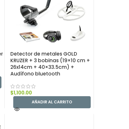
er
Detector de metales GOLD
KRUZER + 3 bobinas (19×10 cm +
26x14cm + 40×33.5cm) +
Audífono bluetooth
$
1,100.00
AÑADIR AL CARRITO