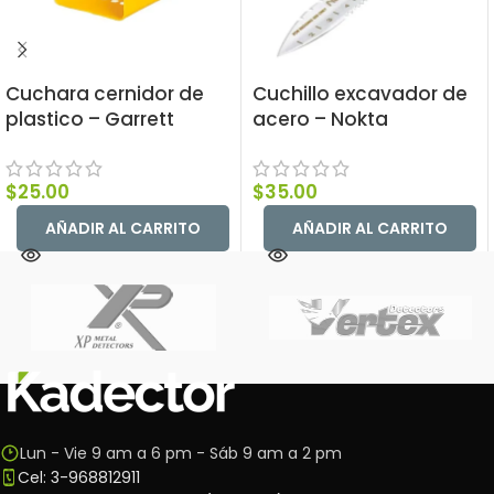
Cuchara cernidor de
Cuchillo excavador de
plastico – Garrett
acero – Nokta
$
25.00
$
35.00
AÑADIR AL CARRITO
AÑADIR AL CARRITO
Lun - Vie 9 am a 6 pm - Sáb 9 am a 2 pm
Cel: 3-968812911