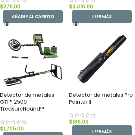
$
275.00
$
3,316.00
AÑADIR AL CARRITO
LEER MÁS
Detector de metales
Detector de metales Pro
GTI™ 2500
Pointer II
TreasureHound™
$
136.00
$
1,705.00
LEER MÁS