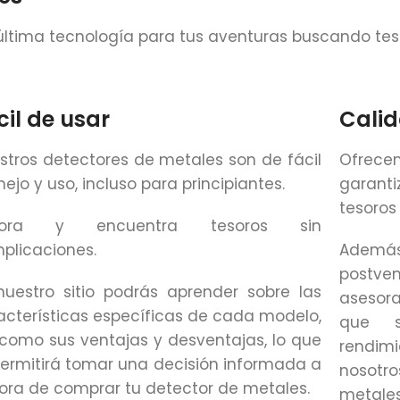
última tecnología para tus aventuras buscando tes
cil de usar
Cali
stros detectores de metales son de fácil
Ofrecem
ejo y uso, incluso para principiantes.
garanti
tesoros 
plora y encuentra tesoros sin
plicaciones.
Además
postve
nuestro sitio podrás aprender sobre las
asesora
acterísticas específicas de cada modelo,
que s
 como sus ventajas y desventajas, lo que
rendim
permitirá tomar una decisión informada a
nosotro
hora de comprar tu detector de metales.
metal