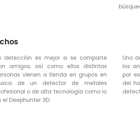
búsqued
echos
a detección es mejor si se comparte
Uno d
on amigos, así como ellos distintas
los an
ersonas vienen a tienda en grupos en
por e
usca de un detector de metales
del ha
rofesional o de alta tecnología como lo
detect
s el Deephunter 3D.