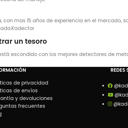
con mas 15 años de experiencia en el mercado, s
izada.Kadector
rar un tesoro
está escondido con los mejores detectores de met
FORMACIÓN
REDES 
íticas de privacidad
@kad
íticas de envíos
@kad
antía y devoluciones
@kad
guntas frecuentes
g