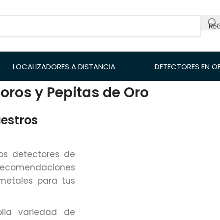
RE
LOCALIZADORES A DISTANCIA
DETECTORES EN O
oros y Pepitas de Oro
uestros
os detectores de
y recomendaciones
 metales para tus
lia variedad de