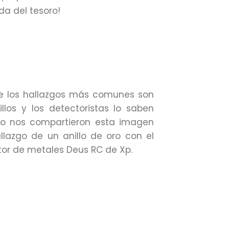
a del tesoro!
e los hallazgos más comunes son
Nos gust
illos y los detectoristas lo saben
detección 
so nos compartieron esta imagen
comparte
llazgo de un anillo de oro con el
nuestro a
or de metales Deus RC de Xp.
interior d
detector Mu