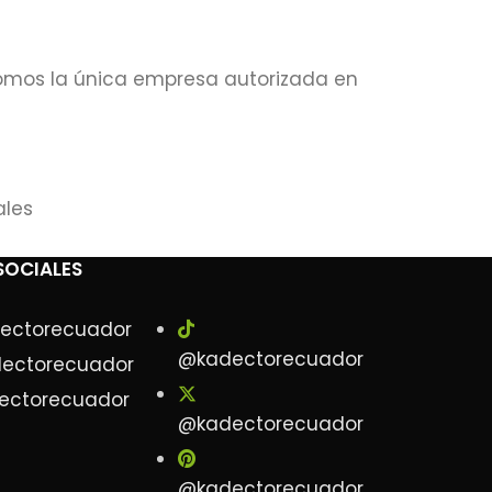
omos la única empresa autorizada en
ales
SOCIALES
ectorecuador
@kadectorecuador
ectorecuador
ectorecuador
@kadectorecuador
@kadectorecuador