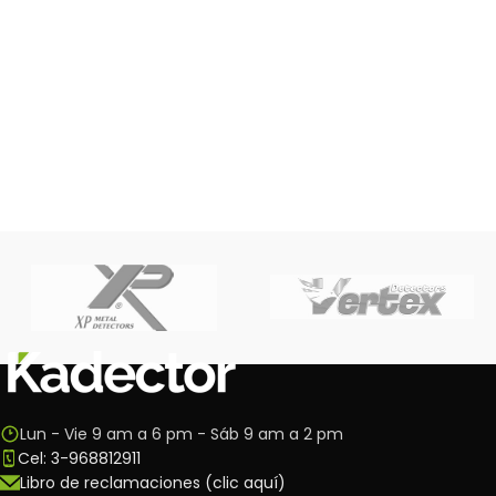
Lun - Vie 9 am a 6 pm - Sáb 9 am a 2 pm
Cel: 3-968812911
Libro de reclamaciones (clic aquí)