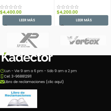
$
4,400.00
$
4,200.00
LEER MÁS
LEER MÁS
Lun - Vie 9 am a 6 pm - Sáb 9 am a 2 pm
Cel: 3-968812911
Libro de reclamaciones (clic aquí)