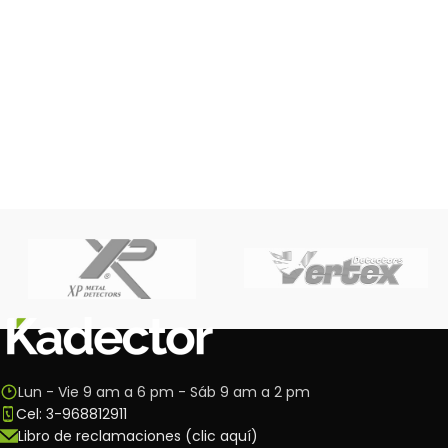
Lun - Vie 9 am a 6 pm - Sáb 9 am a 2 pm
Cel: 3-968812911
Libro de reclamaciones (clic aquí)