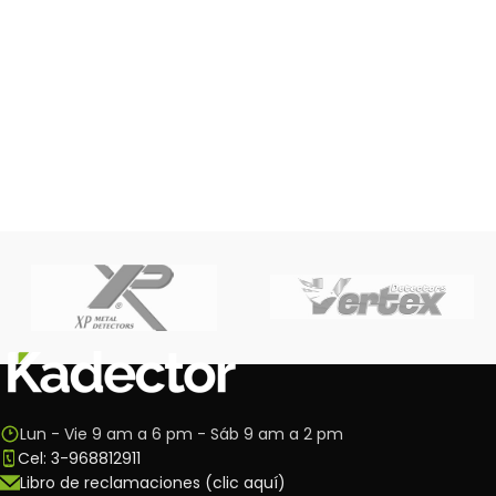
Lun - Vie 9 am a 6 pm - Sáb 9 am a 2 pm
Cel: 3-968812911
Libro de reclamaciones (clic aquí)