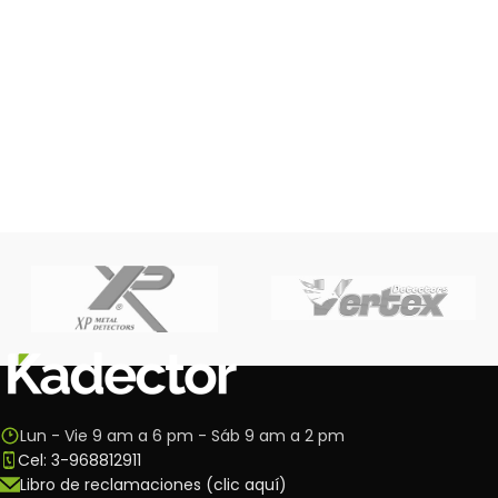
Lun - Vie 9 am a 6 pm - Sáb 9 am a 2 pm
Cel: 3-968812911
Libro de reclamaciones (clic aquí)