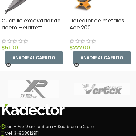
Cuchillo excavador de
Detector de metales
acero – Garrett
Ace 200
$
51.00
$
222.00
AÑADIR AL CARRITO
AÑADIR AL CARRITO
Lun - Vie 9 am a 6 pm - Sáb 9 am a 2 pm
Cel: 3-968812911