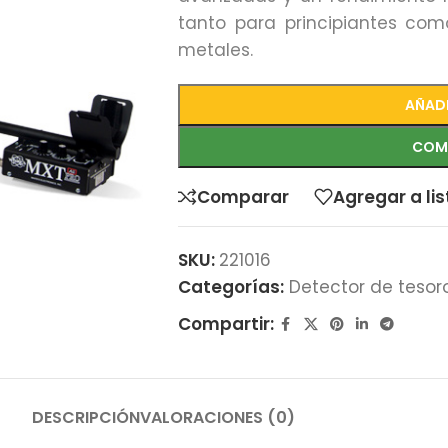
tanto para principiantes com
metales.
AÑADI
COM
Comparar
Agregar a li
SKU:
221016
Categorías:
Detector de tesor
Compartir:
DESCRIPCIÓN
VALORACIONES (0)