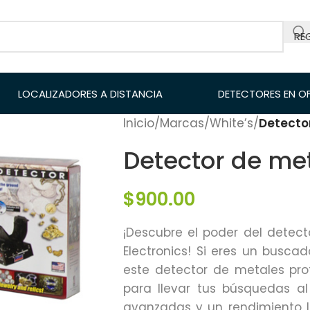
RE
LOCALIZADORES A DISTANCIA
DETECTORES EN O
Inicio
/
Marcas
/
White’s
/
Detector
Detector de met
$
900.00
¡Descubre el poder del detect
Electronics! Si eres un buscad
este detector de metales prof
para llevar tus búsquedas al 
avanzadas y un rendimiento le