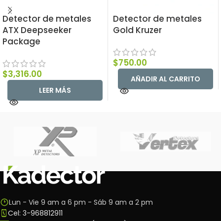
Detector de metales
Detector de metales
ATX Deepseeker
Gold Kruzer
Package
$
750.00
$
3,316.00
AÑADIR AL CARRITO
LEER MÁS
Lun - Vie 9 am a 6 pm - Sáb 9 am a 2 pm
Cel: 3-968812911