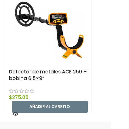
Detector de metales ACE 250 + 1
Detector de
bobina 6.5×9″
Deepseeker
$
275.00
$
3,316.00
AÑADIR AL CARRITO