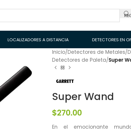
RE
LOCALIZADORES A DISTANCIA
DETECTORES EN O
Inicio
/
Detectores de Metales
/
D
Detectores de Paleta
/
Super W
Super Wand
$
270.00
En el emocionante mundo