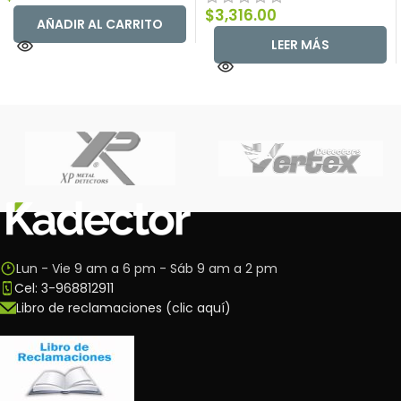
$
3,316.00
AÑADIR AL CARRITO
LEER MÁS
Lun - Vie 9 am a 6 pm - Sáb 9 am a 2 pm
Cel: 3-968812911
Libro de reclamaciones (clic aquí)