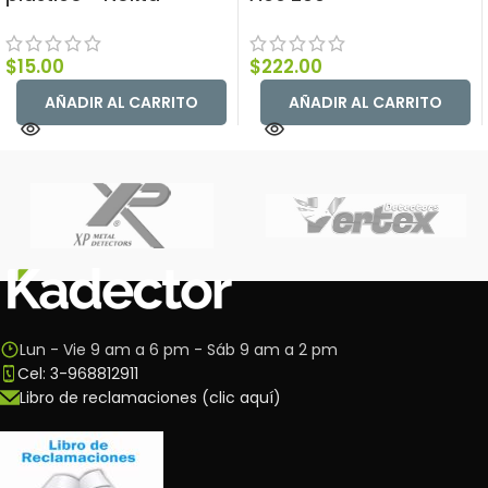
$
15.00
$
222.00
AÑADIR AL CARRITO
AÑADIR AL CARRITO
Lun - Vie 9 am a 6 pm - Sáb 9 am a 2 pm
Cel: 3-968812911
Libro de reclamaciones (clic aquí)