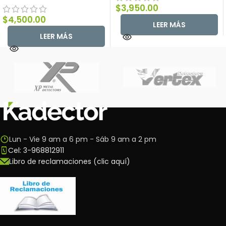
$
3,950.00
$
4,500.00
LEER MÁS
LEER MÁS
Lun - Vie 9 am a 6 pm - Sáb 9 am a 2 pm
Cel: 3-968812911
Libro de reclamaciones (clic aquí)