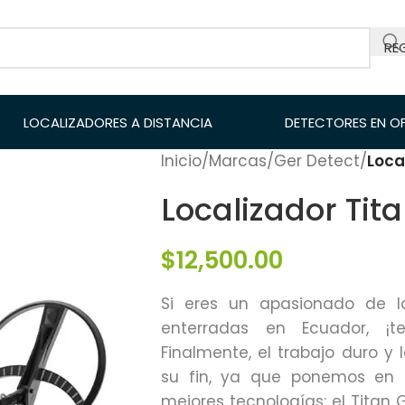
RE
LOCALIZADORES A DISTANCIA
DETECTORES EN O
Inicio
/
Marcas
/
Ger Detect
/
Loca
Localizador Tit
$
12,500.00
Si eres un apasionado de l
enterradas en Ecuador, ¡t
Finalmente, el trabajo duro y
su fin, ya que ponemos en 
mejores tecnologías: el Titan 