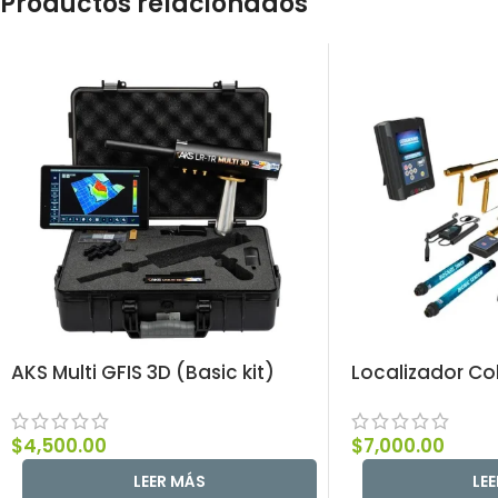
Productos relacionados
AKS Multi GFIS 3D (Basic kit)
Localizador C
$
4,500.00
$
7,000.00
LEER MÁS
LE