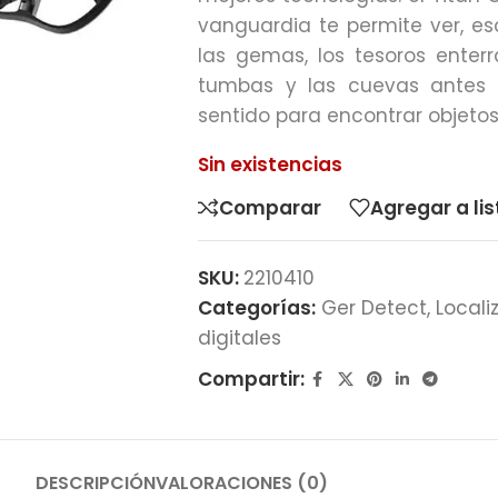
vanguardia te permite ver, esc
las gemas, los tesoros enter
tumbas y las cuevas antes 
sentido para encontrar objetos 
Sin existencias
Comparar
Agregar a li
SKU:
2210410
Categorías:
Ger Detect
,
Locali
digitales
Compartir:
DESCRIPCIÓN
VALORACIONES (0)