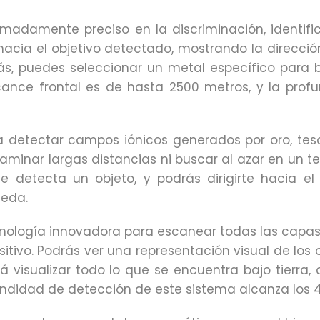
emadamente preciso en la discriminación, identifi
rá hacia el objetivo detectado, mostrando la direcc
s, puedes seleccionar un metal específico para bu
cance frontal es de hasta 2500 metros, y la prof
ra detectar campos iónicos generados por oro, tes
inar largas distancias ni buscar al azar en un terri
e detecta un objeto, y podrás dirigirte hacia el
ueda.
ecnología innovadora para escanear todas las capa
sitivo. Podrás ver una representación visual de los 
tirá visualizar todo lo que se encuentra bajo tierra
fundidad de detección de este sistema alcanza los 