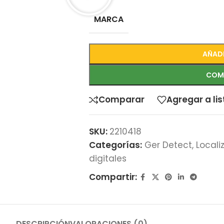
MARCA
AÑADI
COM
Comparar
Agregar a li
SKU:
2210418
Categorías:
Ger Detect
,
Locali
digitales
Compartir:
DESCRIPCIÓN
VALORACIONES (0)