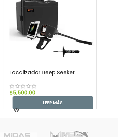
Localizador Deep Seeker
Localizador 
$
5,500.00
$
1,700.00
LEER MÁS