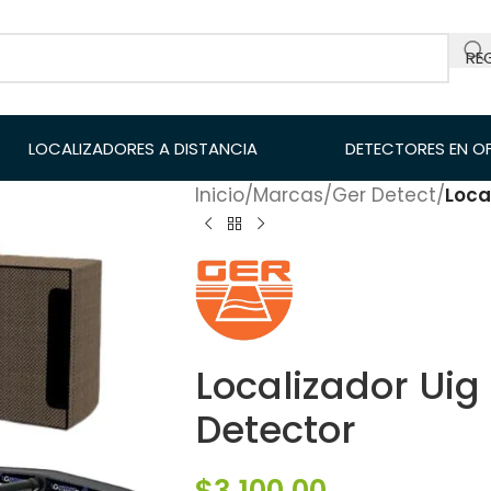
RE
LOCALIZADORES A DISTANCIA
DETECTORES EN O
Inicio
/
Marcas
/
Ger Detect
/
Loca
Localizador Ui
Detector
$
3,100.00