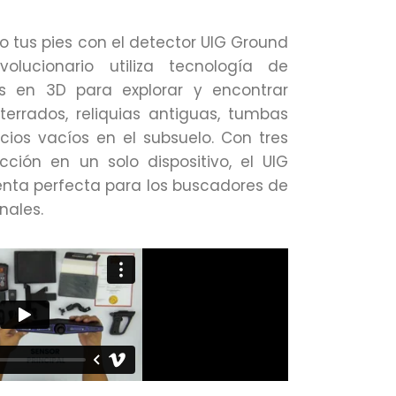
 tus pies con el detector UIG Ground
volucionario utiliza tecnología de
 en 3D para explorar y encontrar
terrados, reliquias antiguas, tumbas
cios vacíos en el subsuelo. Con tres
ión en un solo dispositivo, el UIG
enta perfecta para los buscadores de
nales.