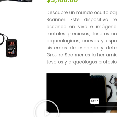
Descubre un mundo oculto bajo
Scanner. Este dispositivo re
escaneo en vivo e imágenes
metales preciosos, tesoros en
arqueológicas, cuevas y espa
sistemas de escaneo y detecc
Ground Scanner es la herrami
tesoros y arqueólogos profesio