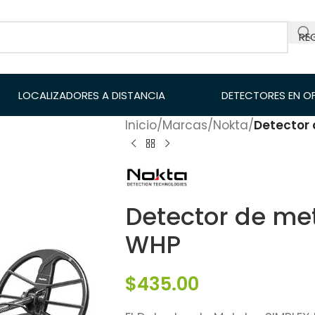
RE
LOCALIZADORES A DISTANCIA
DETECTORES EN O
Inicio
/
Marcas
/
Nokta
/
Detector 
Detector de met
WHP
$
435.00