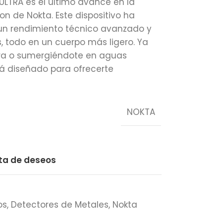
 ULTRA es el último avance en la
n de Nokta. Este dispositivo ha
 un rendimiento técnico avanzado y
, todo en un cuerpo más ligero. Ya
rra o sumergiéndote en aguas
tá diseñado para ofrecerte
NOKTA
sta de deseos
os
,
Detectores de Metales
,
Nokta