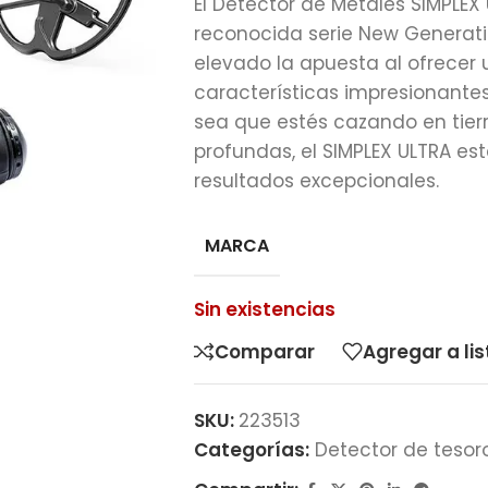
El Detector de Metales SIMPLEX
reconocida serie New Generatio
elevado la apuesta al ofrecer
características impresionantes
sea que estés cazando en tie
profundas, el SIMPLEX ULTRA es
resultados excepcionales.
MARCA
Sin existencias
Comparar
Agregar a li
SKU:
223513
Categorías:
Detector de tesor