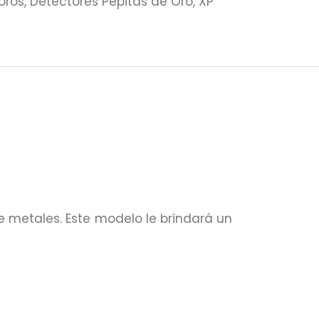
oros
,
Detectores Pepitas de Oro
,
XP
 metales. Este modelo le brindará un