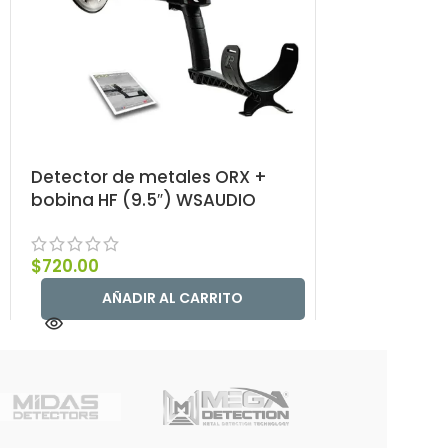
Detector de metales ORX +
Detector de
bobina HF (9.5″) WSAUDIO
bobina X35 (
$
720.00
$
690.00
AÑADIR AL CARRITO
AÑAD