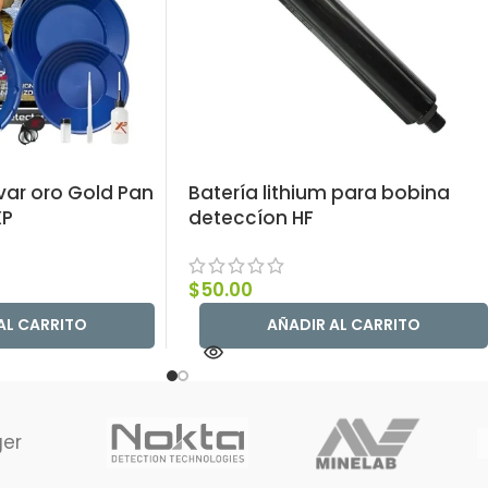
var oro Gold Pan
Batería lithium para bobina
XP
deteccíon HF
$
50.00
AL CARRITO
AÑADIR AL CARRITO
ger