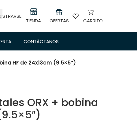
GISTRARSE
TIENDA
OFERTAS
CARRITO
FERTA
CONTÁCTANOS
bina HF de 24x13cm (9.5×5″)
tales ORX + bobina
(9.5×5″)