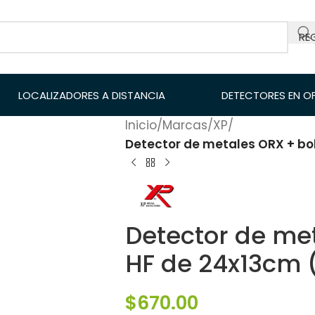
RE
LOCALIZADORES A DISTANCIA
DETECTORES EN O
Inicio
/
Marcas
/
XP
/
Detector de metales ORX + bo
Detector de me
HF de 24x13cm 
$
670.00