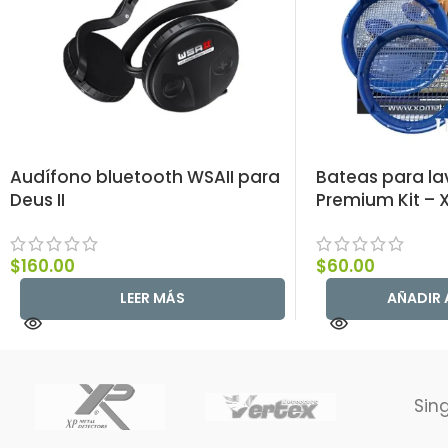
Audífono bluetooth WSAII para
Bateas para la
Deus II
Premium Kit – 
$
160.00
$
60.00
LEER MÁS
AÑADIR 
Sin