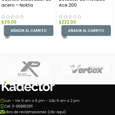
acero – Nokta
Ace 200
$
35.00
$
222.00
AÑADIR AL CARRITO
AÑADIR AL CARRITO
Lun - Vie 9 am a 6 pm - Sáb 9 am a 2 pm
Cel: 3-968812911
Libro de reclamaciones (clic aquí)