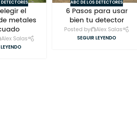
S DETECTORES
ABC DE LOS DETECTORES
legir el
6 Pasos para usar
 de metales
bien tu detector
cuado
Posted by
Alex Salas
SEGUIR LEYENDO
Alex Salas
 LEYENDO