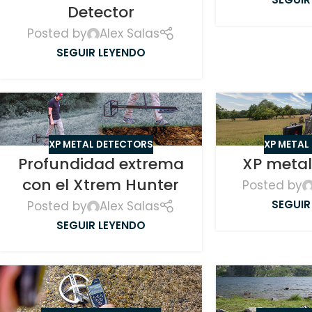
Detector
Posted by
Alex Salas
SEGUIR LEYENDO
XP METAL DETECTORS
XP METAL
Profundidad extrema
XP metal
con el Xtrem Hunter
Posted by
SEGUIR
Posted by
Alex Salas
SEGUIR LEYENDO