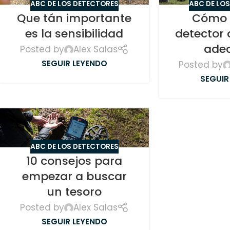
ABC DE LOS DETECTORES
ABC DE LO
Que tán importante
Cómo e
es la sensibilidad
detector
ade
Posted by
Alex Salas
SEGUIR LEYENDO
Posted by
SEGUIR
ABC DE LOS DETECTORES
10 consejos para
empezar a buscar
un tesoro
Posted by
Alex Salas
SEGUIR LEYENDO