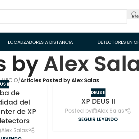
RE
LOCALIZADORES A DISTANCIA
DETECTORES EN O
s by
Alex Sal
INICIO
/
Articles Posted by Alex Salas
US II
eba de
DEUS II
XP DEUS II
didad del
nter de XP
Posted by
Alex Salas
SEGUIR LEYENDO
detectors
Alex Salas
 LEYENDO