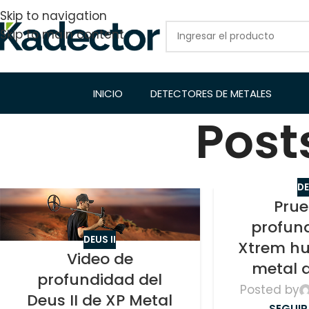
Skip to navigation
Skip to main content
INICIO
DETECTORES DE METALES
Post
DE
Pru
profun
DEUS II
Xtrem hu
Video de
metal 
profundidad del
Posted by
Deus II de XP Metal
SEGUIR