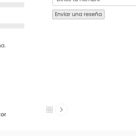
Enviar una reseña
na.
tor