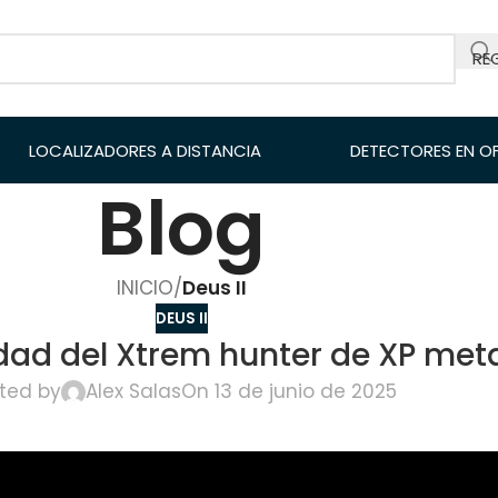
RE
LOCALIZADORES A DISTANCIA
DETECTORES EN O
Blog
INICIO
/
Deus II
DEUS II
dad del Xtrem hunter de XP meta
ted by
Alex Salas
On 13 de junio de 2025