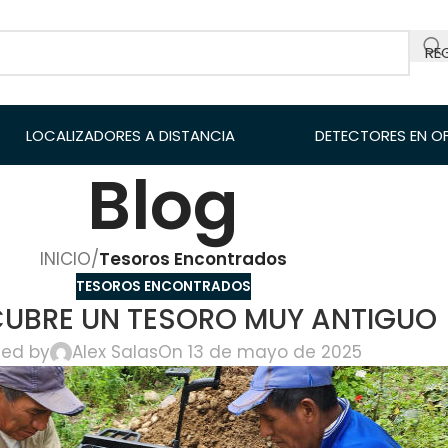
RE
LOCALIZADORES A DISTANCIA
DETECTORES EN O
Blog
INICIO
/
Tesoros Encontrados
TESOROS ENCONTRADOS
CUBRE UN TESORO MUY ANTIGUO
ted by
Alex Salas
On 13 de mayo de 2025