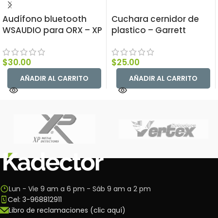
Audífono bluetooth
Cuchara cernidor de
WSAUDIO para ORX – XP
plastico – Garrett
$
30.00
$
25.00
AÑADIR AL CARRITO
AÑADIR AL CARRITO
Lun - Vie 9 am a 6 pm - Sáb 9 am a 2 pm
Cel: 3-968812911
Libro de reclamaciones (clic aquí)