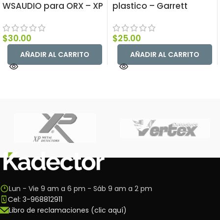
WSAUDIO para ORX – XP
plastico – Garrett
$
30.00
$
25.00
AÑADIR AL CARRITO
AÑADIR AL CARRITO
Lun - Vie 9 am a 6 pm - Sáb 9 am a 2 pm
Cel: 3-968812911
Libro de reclamaciones (clic aquí)