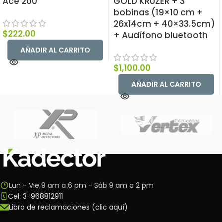
Ace 200
GOLD KRUZER + 3
bobinas (19×10 cm +
26x14cm + 40×33.5cm)
$
222.00
+ Audífono bluetooth
AÑADIR AL CARRITO
$
1,100.00
AÑADIR AL CARRITO
Lun - Vie 9 am a 6 pm - Sáb 9 am a 2 pm
Cel: 3-968812911
Libro de reclamaciones (clic aquí)