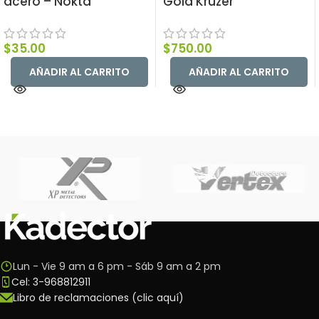
acero – Nokta
Gold Kruzer
$
35.00
$
750.00
AÑADIR AL CARRITO
AÑADIR AL CARRITO
Lun - Vie 9 am a 6 pm - Sáb 9 am a 2 pm
Cel: 3-968812911
Libro de reclamaciones (clic aquí)