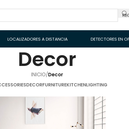
RE
LOCALIZADORES A DISTANCIA
DETECTORES EN O
Decor
INICIO
/
Decor
CCESSORIES
DECOR
FURNITURE
KITCHEN
LIGHTING