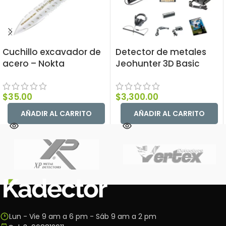
Cuchillo excavador de
Detector de metales
acero – Nokta
Jeohunter 3D Basic
$
35.00
$
3,300.00
AÑADIR AL CARRITO
AÑADIR AL CARRITO
Lun - Vie 9 am a 6 pm - Sáb 9 am a 2 pm